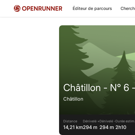
Éditeur de parcours
Cherch
Châtillon - N° 6
Châtillon
Distance
Dénivelé +
Dénivelé -
Durée estim
14,21 km
294 m
294 m
2h10