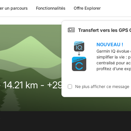
er un parcours
Fonctionnalités
Offre Explorer
Transfert vers les GPS
NOUVEAU !
Garmin IQ évolue 
simplifier la vie :
centralisé pour a
profitez d’une ex
 - 14.21 km - +294m
Ne plus afficher ce message
.