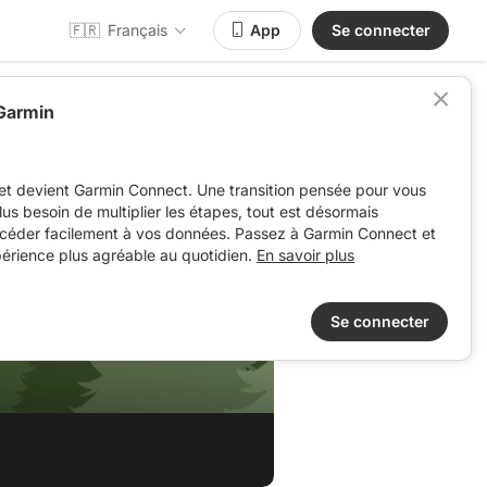
🇫🇷
Français
App
Se connecter
 Garmin
et devient Garmin Connect. Une transition pensée pour vous
 plus besoin de multiplier les étapes, tout est désormais
ccéder facilement à vos données. Passez à Garmin Connect et
périence plus agréable au quotidien.
En savoir plus
Se connecter