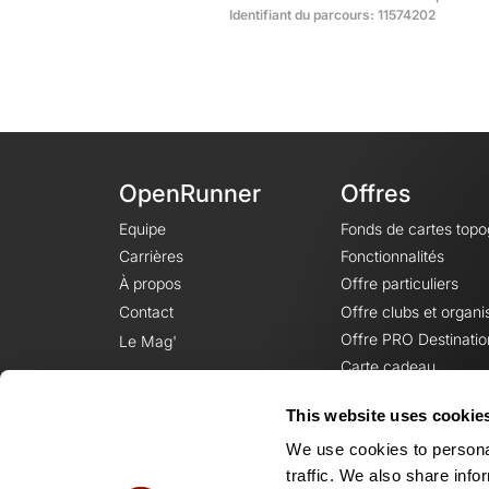
Identifiant du parcours: 11574202
OpenRunner
Offres
Equipe
Fonds de cartes top
Carrières
Fonctionnalités
À propos
Offre particuliers
Contact
Offre clubs et organi
Offre PRO Destinatio
Le Mag'
Carte cadeau
This website uses cookie
We use cookies to personal
traffic. We also share info