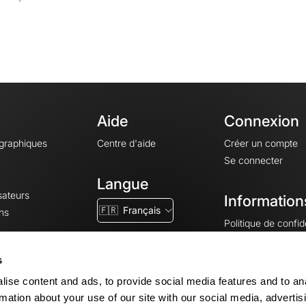
Aide
Connexion
ographiques
Centre d'aide
Créer un compte
Se connecter
Langue
sateurs
Information
🇫🇷
Français
ns
Politique de confide
CGV
CGU
s
Mentions légales
ise content and ads, to provide social media features and to an
Paramètres des co
rmation about your use of our site with our social media, advertis