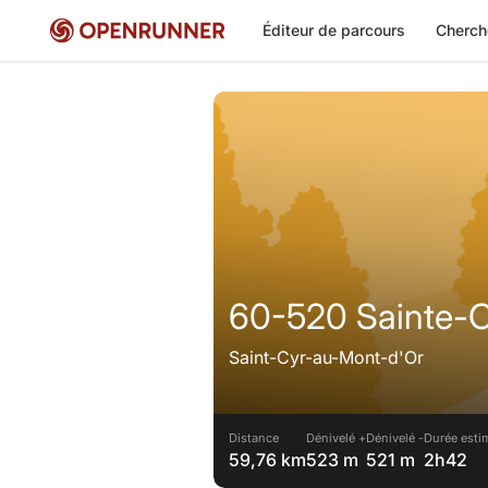
Éditeur de parcours
Cherch
60-520 Sainte-C
Saint-Cyr-au-Mont-d'Or
Distance
Dénivelé +
Dénivelé -
Durée esti
59,76 km
523 m
521 m
2h42