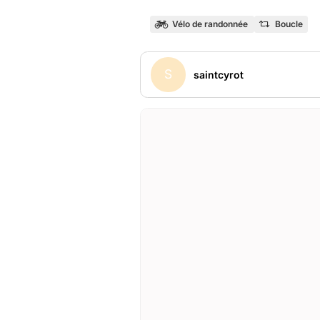
Vélo de randonnée
Boucle
S
saintcyrot