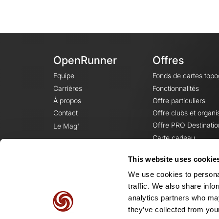
OpenRunner
Offres
Equipe
Fonds de cartes top
Carrières
Fonctionnalités
À propos
Offre particuliers
Contact
Offre clubs et organi
Offre PRO Destinatio
Le Mag'
Carte cadeau
This website uses cookie
We use cookies to personal
traffic. We also share info
analytics partners who may
they’ve collected from your