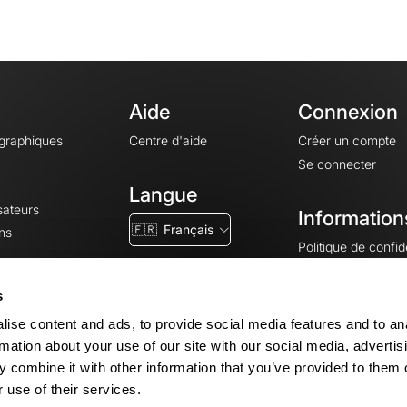
Aide
Connexion
ographiques
Centre d'aide
Créer un compte
Se connecter
Langue
sateurs
Information
🇫🇷
Français
ns
Politique de confide
CGV
CGU
s
Mentions légales
ise content and ads, to provide social media features and to an
Paramètres des co
rmation about your use of our site with our social media, advertis
 combine it with other information that you’ve provided to them o
 use of their services.