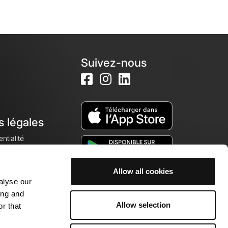
Suivez-nous
s légales
ntialité
Allow all cookies
alyse our
okies
ing and
Allow selection
r that