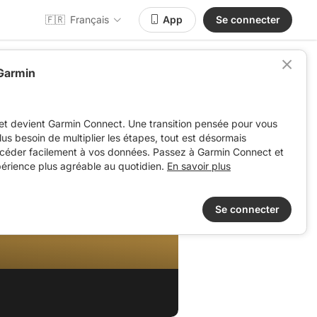
🇫🇷
Français
App
Se connecter
 Garmin
et devient Garmin Connect. Une transition pensée pour vous
 plus besoin de multiplier les étapes, tout est désormais
ccéder facilement à vos données. Passez à Garmin Connect et
périence plus agréable au quotidien.
En savoir plus
Se connecter