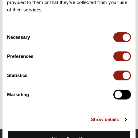
provided to them or that they’ve collected from your use
48 km
Col d'Askonzabal
503 m
of their services.
Cols extraits du catalogue du Club des Cent Cols
Consent
Necessary
Selection
Résumé
Découvrez ce parcours de vélo de 91,6 km à proximité de
Larressore. Ce parcours emprunte uniquement des routes. Il
Preferences
présente une ascension cumulée de plus de 1590m. Prévoyez
environ 4 heures et 37 minutes pour réaliser ce parcours.
Statistics
Date de création du parcours: 21 juillet 2020 à 08:38:59.
Dernière modification de la fiche parcours: 9 août 2025 à 20:09:35.
Marketing
Identifiant du parcours: 11716591
Show details