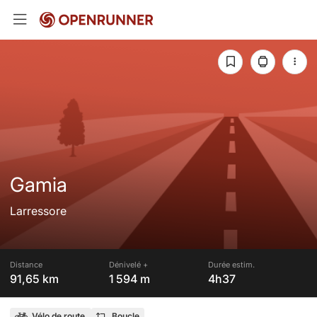
Gamia
Larressore
Distance
Dénivelé +
Durée estim.
91,65 km
1 594 m
4h37
Vélo de route
Boucle