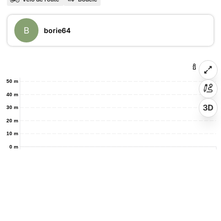
B
borie64
50 m
40 m
3D
30 m
20 m
10 m
0 m