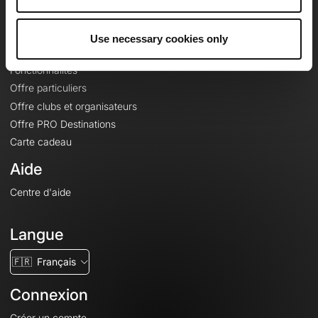
Le Mag'
Offres
Use necessary cookies only
Fonds de cartes topographiques
Fonctionnalités
Offre particuliers
Offre clubs et organisateurs
Offre PRO Destinations
Carte cadeau
Aide
Centre d'aide
Langue
🇫🇷
Français
Connexion
Créer un compte