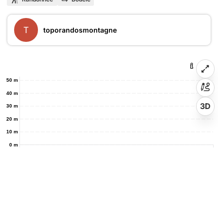
T
toporandosmontagne
50 m
40 m
3D
30 m
20 m
10 m
0 m