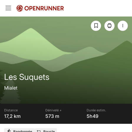
Les Suquets
Mialet
Distance
Dénivelé +
Durée estim.
17,2 km
573 m
5h49
Randonnée
Boucle