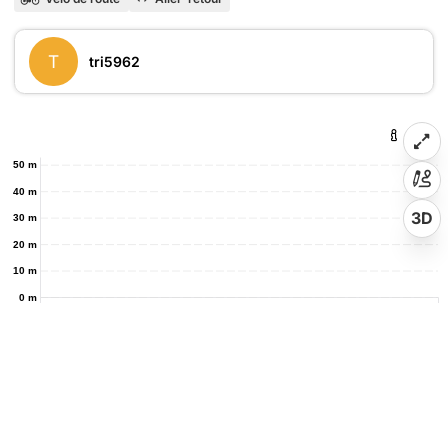
T
tri5962
50 m
40 m
3D
30 m
20 m
10 m
0 m