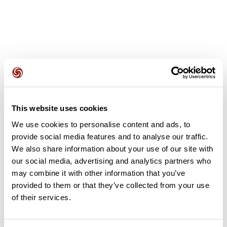
Avis des utilisateurs
This website uses cookies
Soyez le premier à ajouter un avis !
We use cookies to personalise content and ads, to
provide social media features and to analyse our traffic.
We also share information about your use of our site with
our social media, advertising and analytics partners who
Ajouter un avis
may combine it with other information that you’ve
provided to them or that they’ve collected from your use
of their services.
Résumé
Découvrez ce parcours de vélo de 5,4 km à proximité de