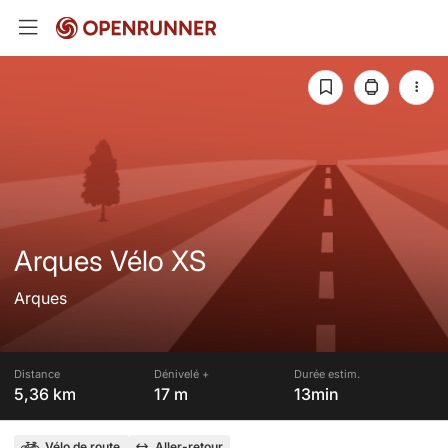
Arques Vélo XS
Arques
Distance
Dénivelé +
Durée estim.
5,36 km
17 m
13min
Vélo de route
Aller-retour