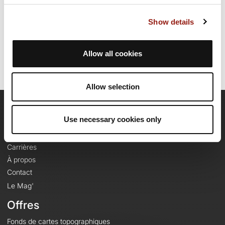
Date de création du parcours: 4 septembre 2020 à 09:52:53.
Show details
Dernière modification de la fiche parcours: 7 février 2024 à 08:02:39.
Identifiant du parcours: 11979257
Allow all cookies
Allow selection
OpenRunner
Use necessary cookies only
Equipe
Carrières
À propos
Contact
Le Mag'
Offres
Fonds de cartes topographiques