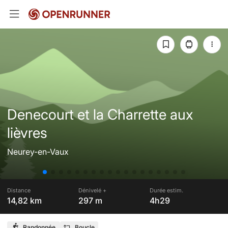
Denecourt et la Charrette aux
lièvres
Neurey-en-Vaux
Distance
Dénivelé +
Durée estim.
14,82 km
297 m
4h29
Randonnée
Boucle