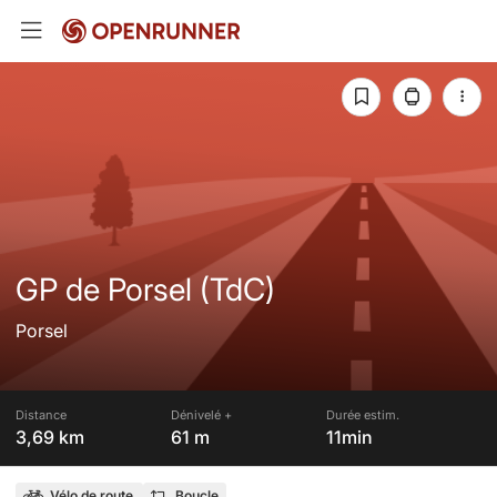
GP de Porsel (TdC)
Porsel
Distance
Dénivelé +
Durée estim.
3,69 km
61 m
11min
Vélo de route
Boucle