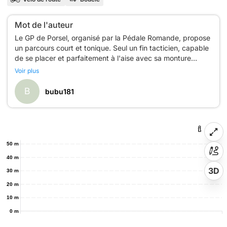
Mot de l'auteur
Le GP de Porsel, organisé par la Pédale Romande, propose
un parcours court et tonique. Seul un fin tacticien, capable
de se placer et parfaitement à l'aise avec sa monture
pourra s'imposer sur cette épreuve. La course dispose
Voir plus
notamment d'un point de vue sur l'ensemble du circuit ce
B
bubu181
50 m
40 m
3D
30 m
20 m
10 m
0 m