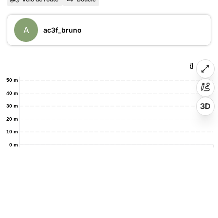
A
ac3f_bruno
50 m
40 m
3D
30 m
20 m
10 m
0 m