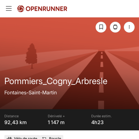
Pommiers_Cogny_Arbresle
Fontaines-Saint-Martin
Distance
Dénivelé +
Durée estim.
92,43 km
1 147 m
4h23
Vélo de route
Boucle