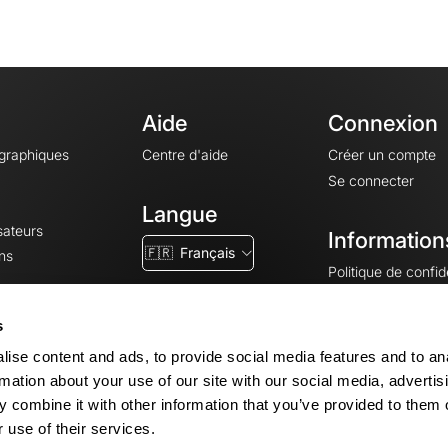
Aide
Connexion
ographiques
Centre d'aide
Créer un compte
Se connecter
Langue
sateurs
Information
🇫🇷
Français
ns
Politique de confide
CGV
CGU
s
Mentions légales
ise content and ads, to provide social media features and to an
Paramètres des co
rmation about your use of our site with our social media, advertis
 combine it with other information that you’ve provided to them o
 use of their services.