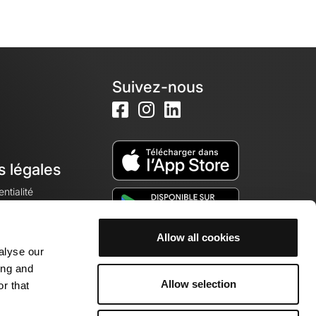
Suivez-nous
s légales
ntialité
Allow all cookies
alyse our
okies
ing and
Allow selection
r that