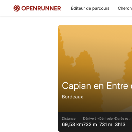
Éditeur de parcours
Cherch
Capian en Entre
Bordeaux
Distance
Dénivelé +
Dénivelé -
Durée esti
69,53 km
732 m
731 m
3h13