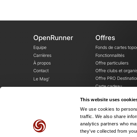
OpenRunner
Offres
Equipe
Fonds de cartes top
Carrières
Fonctionnalités
À propos
Offre particuliers
Contact
Offre clubs et organi
Offre PRO Destinatio
Le Mag'
Carte cadeau
This website uses cookie
We use cookies to personal
traffic. We also share info
analytics partners who may
they’ve collected from your