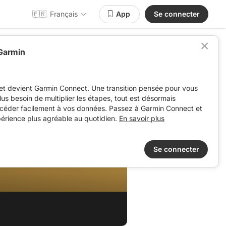
🇫🇷
Français
App
Se connecter
 Garmin
et devient Garmin Connect. Une transition pensée pour vous
 plus besoin de multiplier les étapes, tout est désormais
ccéder facilement à vos données. Passez à Garmin Connect et
périence plus agréable au quotidien.
En savoir plus
Se connecter