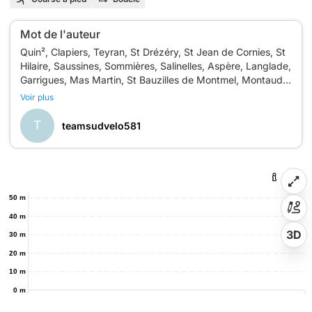
Mot de l'auteur
Quin², Clapiers, Teyran, St Drézéry, St Jean de Cornies, St
Hilaire, Saussines, Sommières, Salinelles, Aspère, Langlade,
Garrigues, Mas Martin, St Bauzilles de Montmel, Montaud,
Voir plus
T
teamsudvelo581
50 m
40 m
3D
30 m
20 m
10 m
0 m