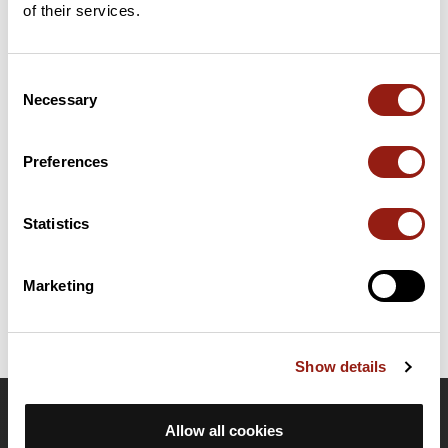
of their services.
Consent
Résumé
Necessary
Selection
Découvrez ce parcours de course à pied de 64,5 km à
proximité de Montferrier-sur-Lez. Il présente une ascension
cumulée de plus de 570m. Prévoyez environ 8 heures et 44
Preferences
minutes pour réaliser ce parcours.
Statistics
Date de création du parcours: 23 octobre 2020 à 06:03:20.
Dernière modification de la fiche parcours: 23 octobre 2020 à 06:03:37.
Identifiant du parcours: 12192877
Marketing
Show details
OpenRunner
Allow all cookies