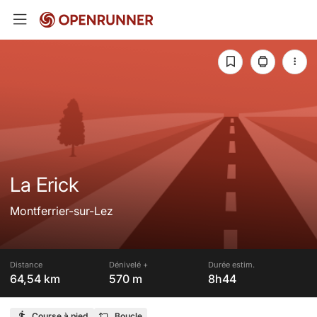
La Erick
Montferrier-sur-Lez
Distance
Dénivelé +
Durée estim.
64,54 km
570 m
8h44
Course à pied
Boucle