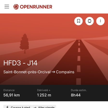
HFD3 - J14
Saint-Bonnet-près-Orcival
Compains
Distance
Dénivelé +
Durée estim.
56,91 km
1 252 m
8h44
Course à pied
Aller simple