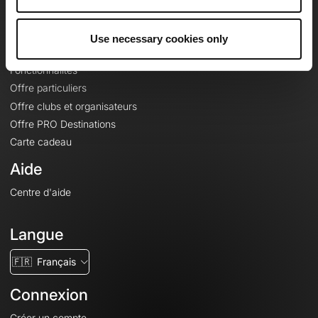
Le Mag'
Offres
Use necessary cookies only
Fonds de cartes topographiques
Fonctionnalités
Offre particuliers
Offre clubs et organisateurs
Offre PRO Destinations
Carte cadeau
Aide
Centre d'aide
Langue
🇫🇷
Français
Connexion
Créer un compte