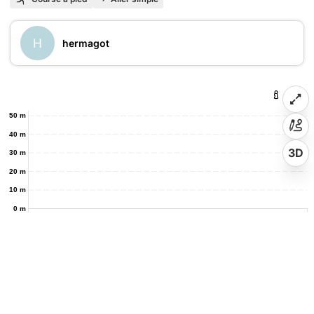
H
hermagot
50 m
40 m
3D
30 m
20 m
10 m
0 m