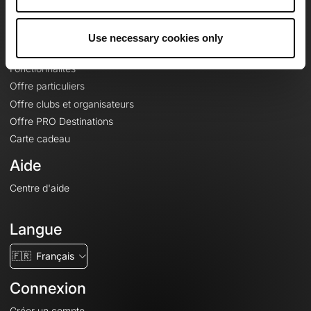
Le Mag'
Offres
Use necessary cookies only
Fonds de cartes topographiques
Fonctionnalités
Offre particuliers
Offre clubs et organisateurs
Offre PRO Destinations
Carte cadeau
Aide
Centre d'aide
Langue
🇫🇷
Français
Connexion
Créer un compte