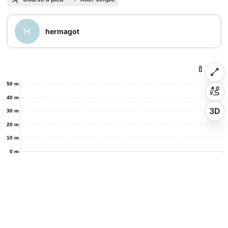
H
hermagot
50 m
40 m
3D
30 m
20 m
10 m
0 m