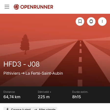
HFD3 - J08
Pithiviers
La Ferté-Saint-Aubin
Distance
Dénivelé +
Durée estim.
64,74 km
225 m
8h15
Course à pied
Aller simple