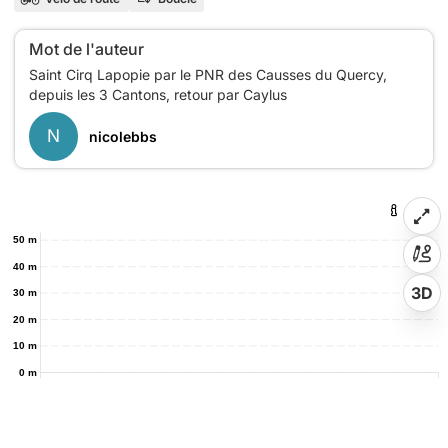
Mot de l'auteur
Saint Cirq Lapopie par le PNR des Causses du Quercy,
N
nicolebbs
50 m
40 m
3D
30 m
20 m
10 m
0 m