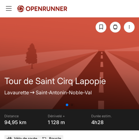
Tour de Saint Cirq Lapopie
Lavaurette
Saint-Antonin-Noble-Val
Distance
Dénivelé +
Durée estim.
94,95 km
1 128 m
4h28
Vélo de route
Boucle