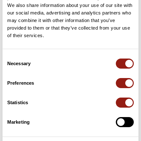
We also share information about your use of our site with
our social media, advertising and analytics partners who
Avis des utilisateurs
may combine it with other information that you’ve
provided to them or that they’ve collected from your use
of their services.
Soyez le premier à ajouter un avis !
Consent
Ajouter un avis
Necessary
Selection
Preferences
Résumé
Découvrez ce parcours de vélo de 95 km qui débute à
Statistics
Lavaurette et se termine à Saint-Antonin-Noble-Val. Il présente
une ascension cumulée de plus de 1120m. Prévoyez environ 4
heures et 28 minutes pour réaliser ce parcours.
Marketing
Date de création du parcours: 20 novembre 2020 à 10:29:36.