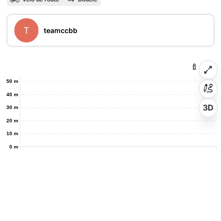
T
teamccbb
50 m
40 m
3D
30 m
20 m
10 m
0 m