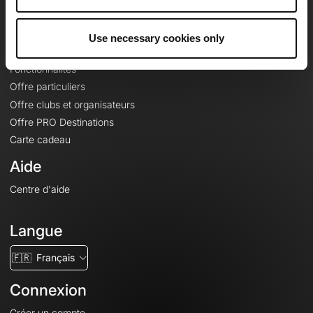
Le Mag'
Offres
Use necessary cookies only
Fonds de cartes topographiques
Fonctionnalités
Offre particuliers
Offre clubs et organisateurs
Offre PRO Destinations
Carte cadeau
Aide
Centre d'aide
Langue
🇫🇷
Français
Connexion
Créer un compte