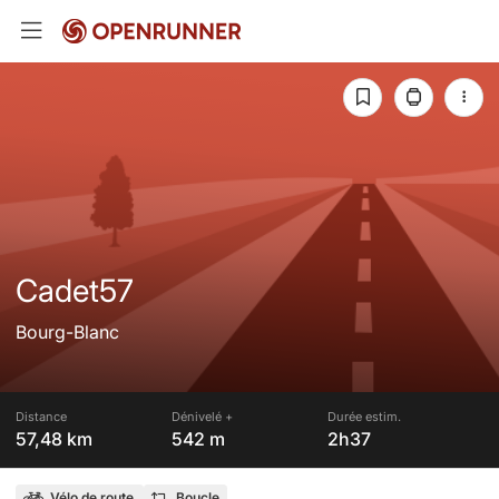
Cadet57
Bourg-Blanc
Distance
Dénivelé +
Durée estim.
57,48 km
542 m
2h37
Vélo de route
Boucle