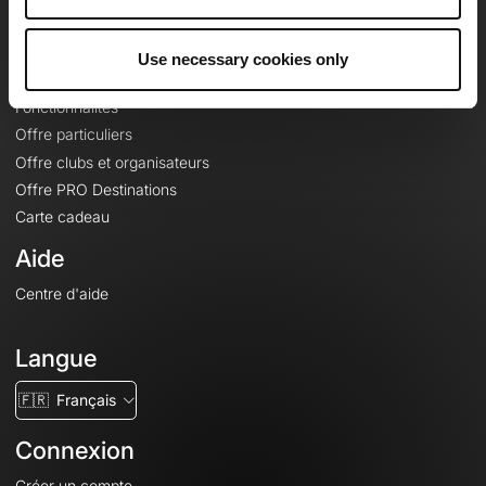
Le Mag'
Offres
Use necessary cookies only
Fonds de cartes topographiques
Fonctionnalités
Offre particuliers
Offre clubs et organisateurs
Offre PRO Destinations
Carte cadeau
Aide
Centre d'aide
Langue
🇫🇷
Français
Connexion
Créer un compte