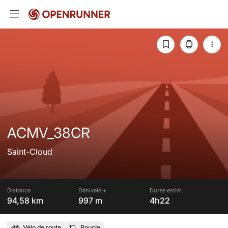
ACMV_38CR
Saint-Cloud
Distance
Dénivelé +
Durée estim.
94,58 km
997 m
4h22
Vélo de route
Boucle