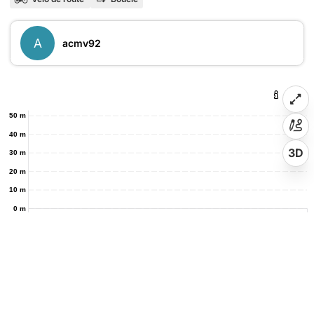
A
acmv92
50 m
40 m
3D
30 m
20 m
10 m
0 m