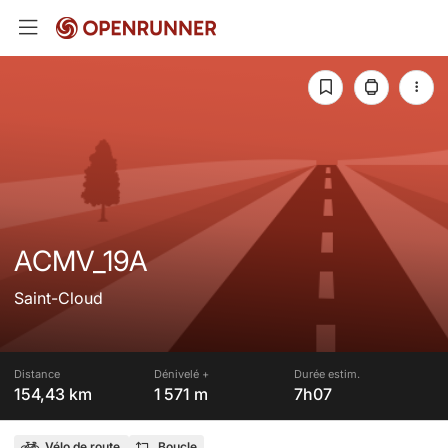
ACMV_19A
Saint-Cloud
Distance
Dénivelé +
Durée estim.
154,43 km
1 571 m
7h07
Vélo de route
Boucle