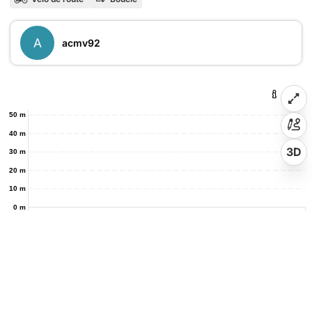
A
acmv92
50 m
40 m
3D
30 m
20 m
10 m
0 m