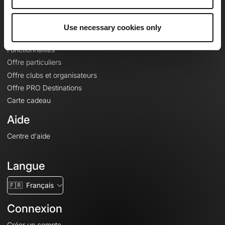
Le Mag'
Offres
Use necessary cookies only
Fonds de cartes topographiques
Fonctionnalités
Offre particuliers
Offre clubs et organisateurs
Offre PRO Destinations
Carte cadeau
Aide
Centre d'aide
Langue
🇫🇷
Français
Connexion
Créer un compte