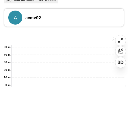
A
acmv92
50 m
40 m
3D
30 m
20 m
10 m
0 m