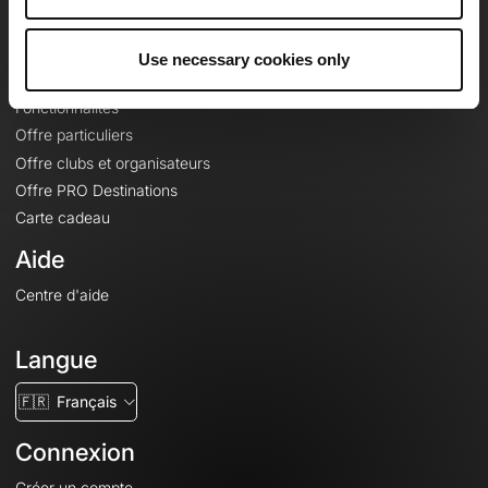
Le Mag'
Offres
Use necessary cookies only
Fonds de cartes topographiques
Fonctionnalités
Offre particuliers
Offre clubs et organisateurs
Offre PRO Destinations
Carte cadeau
Aide
Centre d'aide
Langue
🇫🇷
Français
Connexion
Créer un compte