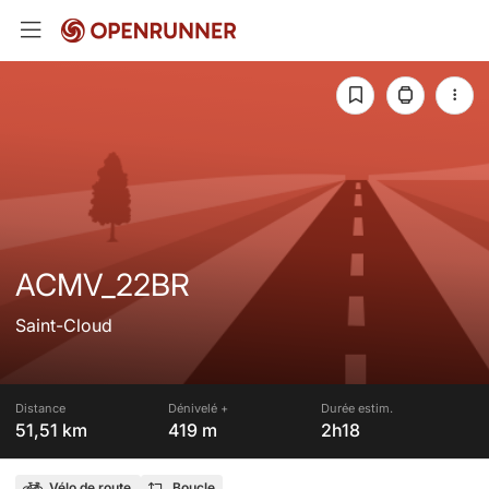
ACMV_22BR
Saint-Cloud
Distance
Dénivelé +
Durée estim.
51,51 km
419 m
2h18
Vélo de route
Boucle