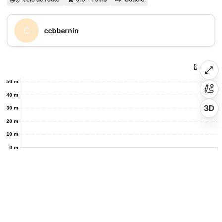
C
ccbbernin
50 m
40 m
3D
30 m
20 m
10 m
0 m