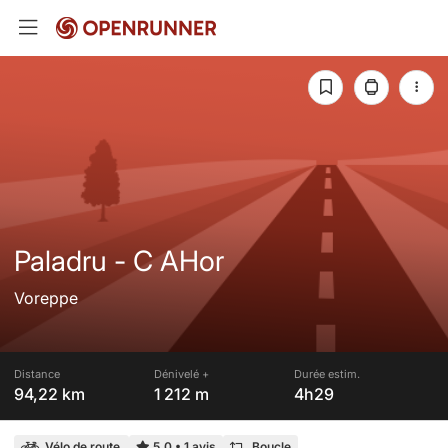
Paladru - C AHor
Voreppe
Distance
Dénivelé +
Durée estim.
94,22 km
1 212 m
4h29
Vélo de route
5,0
•
1 avis
Boucle