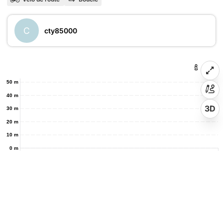
C
cty85000
50 m
40 m
3D
30 m
20 m
10 m
0 m