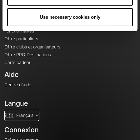
Le Mag'
Offres
Use necessary cookies only
Fonds de cartes topographiques
Fonctionnalités
Offre particuliers
Offre clubs et organisateurs
Offre PRO Destinations
Carte cadeau
Aide
Centre d'aide
Langue
🇫🇷
Français
Connexion
Créer un compte