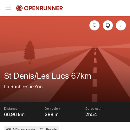
St Denis/Les Lucs 67km
La Roche-sur-Yon
Distance
Dénivelé +
Durée estim.
66,96 km
388 m
2h54
Vélo de route
Boucle