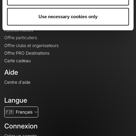
Le Mag'
Offres
Use necessary cookies only
Fonds de cartes topographiques
Fonctionnalités
Offre particuliers
Offre clubs et organisateurs
Offre PRO Destinations
Carte cadeau
Aide
Centre d'aide
Langue
🇫🇷
Français
Connexion
Créer un compte