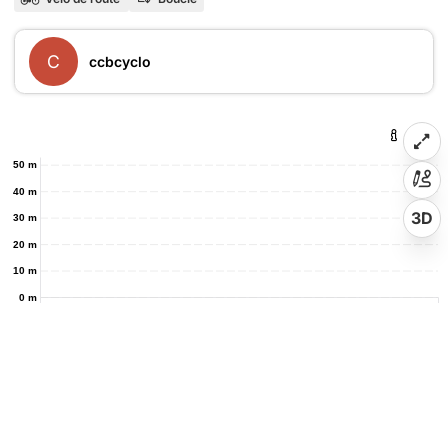
C
ccbcyclo
50 m
40 m
3D
30 m
20 m
10 m
0 m