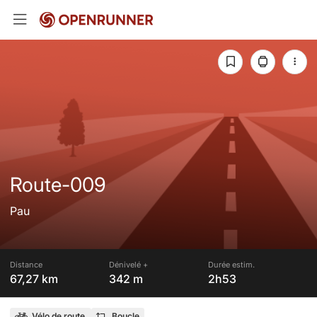
Route-009
Pau
Distance
Dénivelé +
Durée estim.
67,27 km
342 m
2h53
Vélo de route
Boucle