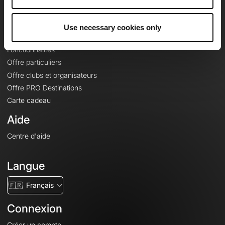
Le Mag'
Offres
Use necessary cookies only
Fonds de cartes topographiques
Fonctionnalités
Offre particuliers
Offre clubs et organisateurs
Offre PRO Destinations
Carte cadeau
Aide
Centre d'aide
Langue
🇫🇷
Français
Connexion
Créer un compte