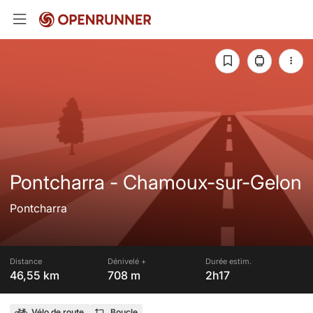
Pontcharra - Chamoux-sur-Gelon
Pontcharra
Distance
Dénivelé +
Durée estim.
46,55 km
708 m
2h17
Vélo de route
Boucle