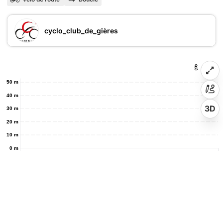
cyclo_club_de_gières
50 m
40 m
3D
30 m
20 m
10 m
0 m