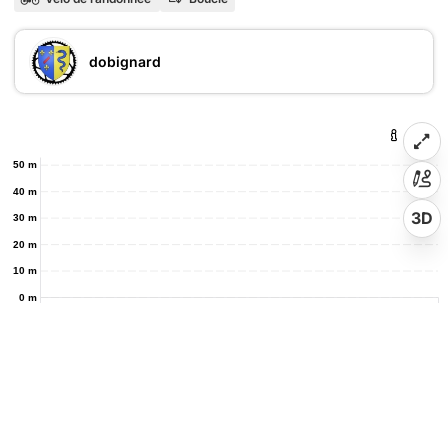
dobignard
50 m
40 m
3D
30 m
20 m
10 m
0 m