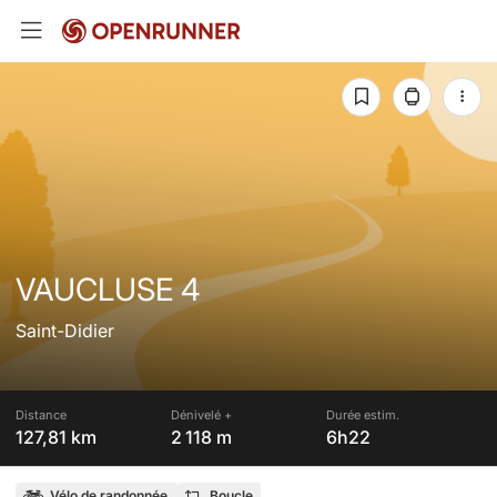
VAUCLUSE 4
Saint-Didier
Distance
Dénivelé +
Durée estim.
127,81 km
2 118 m
6h22
Vélo de randonnée
Boucle