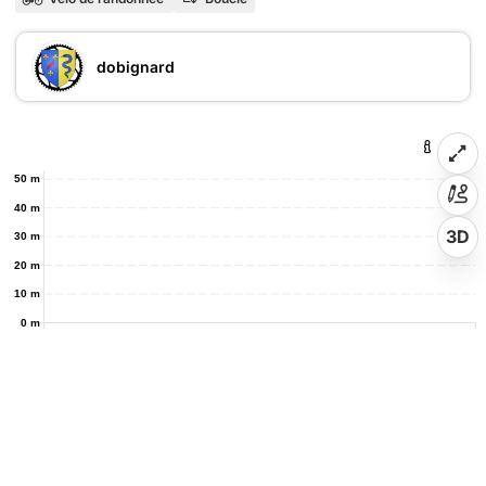
dobignard
50 m
40 m
3D
30 m
20 m
10 m
0 m