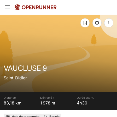
VAUCLUSE 9
Saint-Didier
Distance
Dénivelé +
Durée estim.
83,18 km
1 978 m
4h30
Vélo de randonnée
Boucle