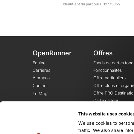
Identifiant du parcours: 12775355
OpenRunner
Offres
Equipe
Fonds de cartes top
Carrières
Fonctionnalités
À propos
Offre particuliers
Contact
Offre clubs et organi
Offre PRO Destinatio
Le Mag'
Carte cadeau
This website uses cookie
We use cookies to personal
traffic. We also share info