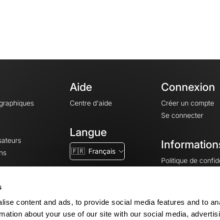
Aide
Connexion
ographiques
Centre d'aide
Créer un compte
Se connecter
Langue
sateurs
Information
🇫🇷
Français
ns
Politique de confide
CGV
CGU
s
Mentions légales
ise content and ads, to provide social media features and to an
Paramètres des co
rmation about your use of our site with our social media, advertis