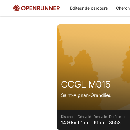
Éditeur de parcours
Cherch
CCGL M015
Saint-Aignan-Grandlieu
Distance
Dénivelé +
Dénivelé -
Durée estim.
14,9 km
61 m
61 m
3h53