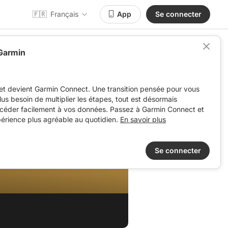
🇫🇷
Français
App
Se connecter
 Garmin
et devient Garmin Connect. Une transition pensée pour vous
 plus besoin de multiplier les étapes, tout est désormais
ccéder facilement à vos données. Passez à Garmin Connect et
périence plus agréable au quotidien.
En savoir plus
Se connecter