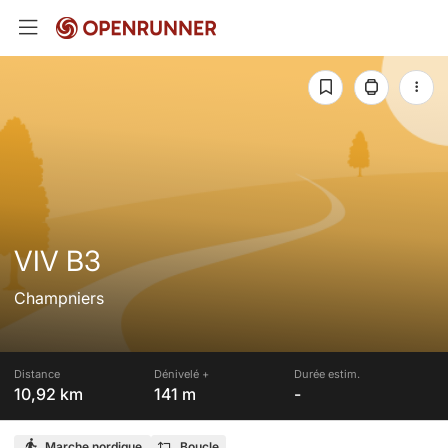
VIV B3
Champniers
Distance
Dénivelé +
Durée estim.
10,92 km
141 m
-
Marche nordique
Boucle