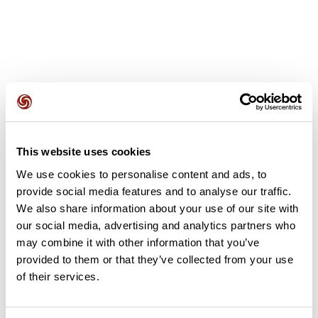
Avis des utilisateurs
This website uses cookies
Soyez le premier à ajouter un avis !
We use cookies to personalise content and ads, to
provide social media features and to analyse our traffic.
We also share information about your use of our site with
our social media, advertising and analytics partners who
Ajouter un avis
may combine it with other information that you’ve
provided to them or that they’ve collected from your use
of their services.
Résumé
Découvrez ce parcours de marche nordique de 10,9 km à