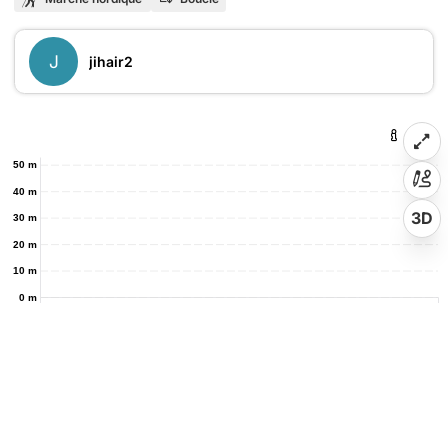
J
jihair2
50 m
40 m
3D
30 m
20 m
10 m
0 m