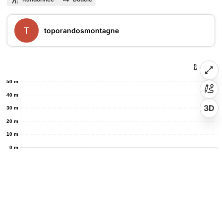
T
toporandosmontagne
50 m
40 m
3D
30 m
20 m
10 m
0 m