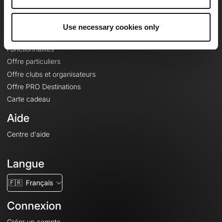
Le Mag'
Offres
Use necessary cookies only
Fonds de cartes topographiques
Fonctionnalités
Offre particuliers
Offre clubs et organisateurs
Offre PRO Destinations
Carte cadeau
Aide
Centre d'aide
Langue
🇫🇷
Français
Connexion
Créer un compte