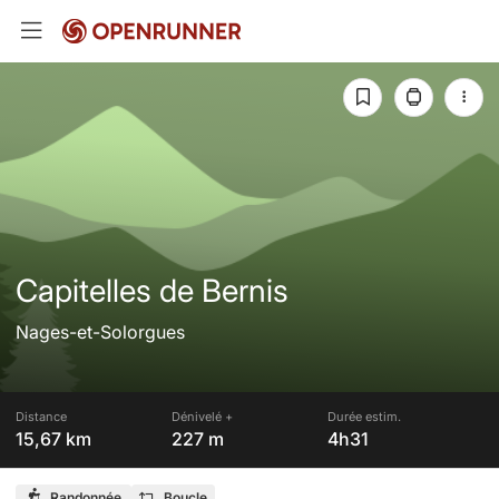
Capitelles de Bernis
Nages-et-Solorgues
Distance
Dénivelé +
Durée estim.
15,67 km
227 m
4h31
Randonnée
Boucle