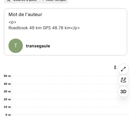
Mot de l'auteur
<p>
Roadbook 49 km GPS 48.78 km</p>
T
transegaule
50 m
40 m
3D
30 m
20 m
10 m
0 m