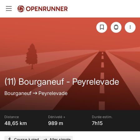
(11) Bourganeuf - Peyrelevade
Bourganeuf
Peyrelevade
Distance
Dénivelé +
Durée estim.
48,65 km
989 m
7h15
Course à pied
Aller simple