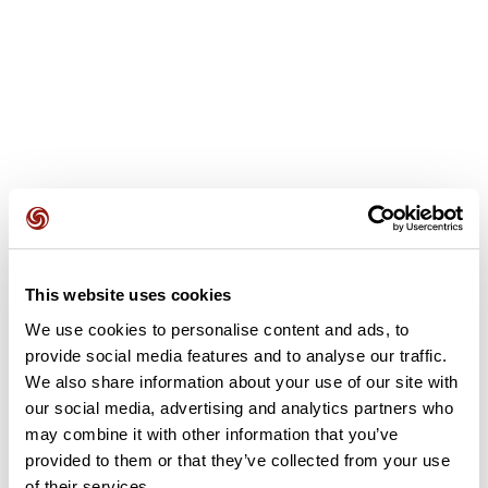
Avis des utilisateurs
This website uses cookies
We use cookies to personalise content and ads, to
provide social media features and to analyse our traffic.
Soyez le premier à ajouter un avis !
We also share information about your use of our site with
our social media, advertising and analytics partners who
may combine it with other information that you’ve
Ajouter un avis
provided to them or that they’ve collected from your use
of their services.