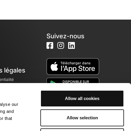
Suivez-nous
s légales
ntialité
Allow all cookies
alyse our
okies
ing and
Allow selection
r that