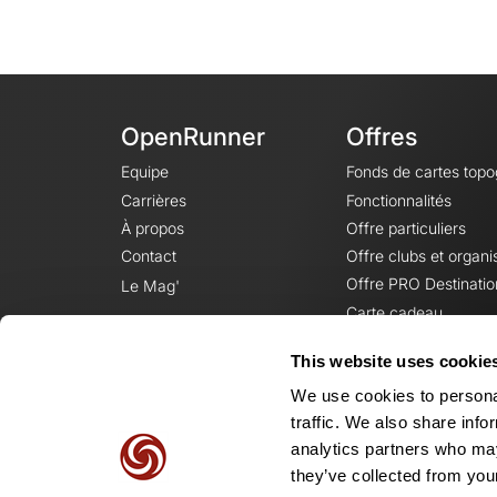
OpenRunner
Offres
Equipe
Fonds de cartes top
Carrières
Fonctionnalités
À propos
Offre particuliers
Contact
Offre clubs et organi
Offre PRO Destinatio
Le Mag'
Carte cadeau
This website uses cookie
We use cookies to personal
traffic. We also share info
analytics partners who may
they’ve collected from your