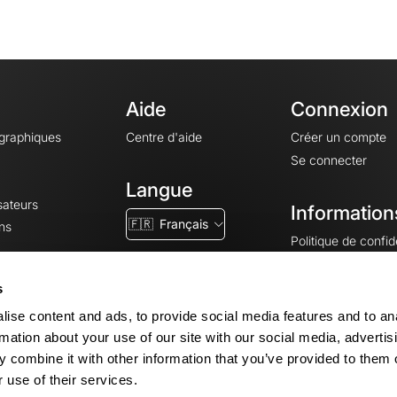
Aide
Connexion
ographiques
Centre d'aide
Créer un compte
Se connecter
Langue
sateurs
Information
🇫🇷
Français
ns
Politique de confide
CGV
CGU
s
Mentions légales
ise content and ads, to provide social media features and to an
Paramètres des co
rmation about your use of our site with our social media, advertis
 combine it with other information that you’ve provided to them o
 use of their services.