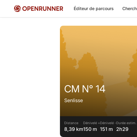
Éditeur de parcours
Cherch
CM N° 14
Senlisse
Distance
Dénivelé +
Dénivelé -
Durée estim.
8,39 km
150 m
151 m
2h29