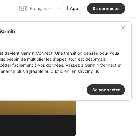
🇫🇷
Français
App
Se connecter
 Garmin
et devient Garmin Connect. Une transition pensée pour vous
 plus besoin de multiplier les étapes, tout est désormais
ccéder facilement à vos données. Passez à Garmin Connect et
périence plus agréable au quotidien.
En savoir plus
Se connecter