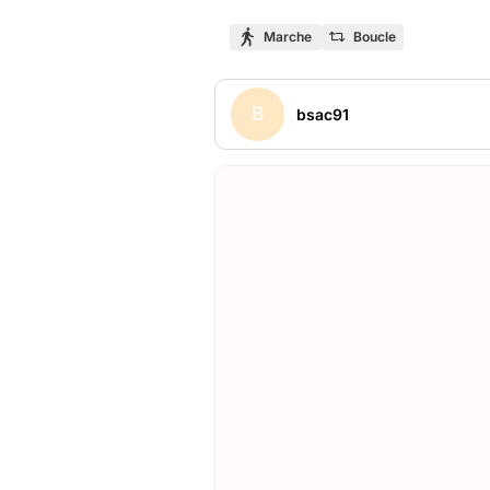
Marche
Boucle
B
bsac91