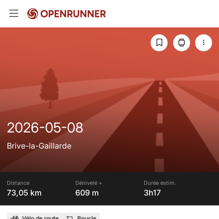
2026-05-08
Brive-la-Gaillarde
Distance
Dénivelé +
Durée estim.
73,05 km
609 m
3h17
Vélo de route
Boucle