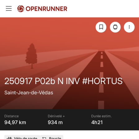
250917 P02b N INV #HORTUS
Saint-Jean-de-Védas
Distance
Dénivelé +
Durée estim.
94,97 km
934 m
4h21
Vélo de route
Boucle