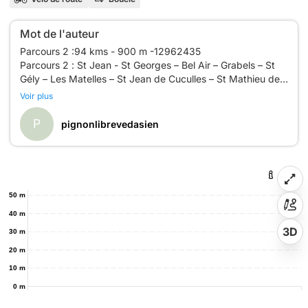
Mot de l'auteur
Parcours 2 :94 kms - 900 m -12962435
Parcours 2 : St Jean - St Georges – Bel Air – Grabels – St
Gély – Les Matelles – St Jean de Cuculles – St Mathieu de
Tréviers – Valflaunès – Lauret – Rouet – Biranque - St
Voir plus
Martin de Londres – Vailhauquès – Bel Air – St Georges – St
P
pignonlibrevedasien
50 m
40 m
3D
30 m
20 m
10 m
0 m