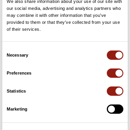
We also share information about your use of our site with
our social media, advertising and analytics partners who
may combine it with other information that you’ve
provided to them or that they’ve collected from your use
Cols le long du parcours
of their services.
70 km
Col de Fambetou
244 m
Consent
Cols extraits du catalogue du Club des Cent Cols
Necessary
Selection
Résumé
Preferences
Découvrez ce parcours de vélo de 110,7 km à proximité de
Saint-Jean-de-Védas. Ce parcours emprunte 106,5 km de
Statistics
routes. Il présente une ascension cumulée de plus de 1120m.
Prévoyez environ 5 heures et 6 minutes pour réaliser ce
parcours.
Marketing
Date de création du parcours: 1 mai 2021 à 19:08:38.
Dernière modification de la fiche parcours: 20 mars 2023 à 21:17:37.