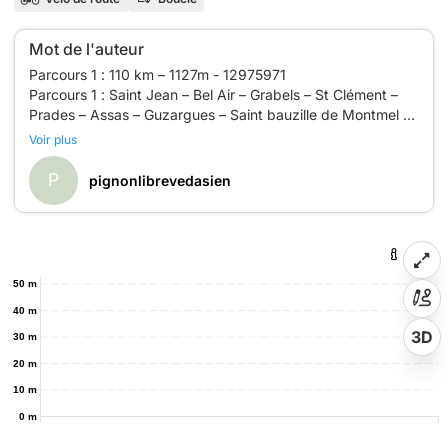
Mot de l'auteur
Parcours 1 : 110 km – 1127m - 12975971
Parcours 1 : Saint Jean – Bel Air – Grabels – St Clément –
Prades – Assas – Guzargues – Saint bauzille de Montmel –
Combe Caude – Babara – Fontanes – St Mathieu de
Voir plus
Tréviers – Fambetou – Mas de Londres – St Martin de
P
pignonlibrevedasien
50 m
40 m
3D
30 m
20 m
10 m
0 m