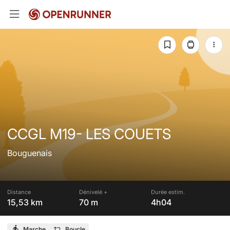
CCGL M19- LES COUETS
Bouguenais
Distance
Dénivelé +
Durée estim.
15,53 km
70 m
4h04
Marche
Boucle