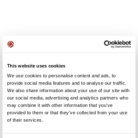
Avis des utilisateurs
This website uses cookies
Soyez le premier à ajouter un avis !
We use cookies to personalise content and ads, to
provide social media features and to analyse our traffic.
We also share information about your use of our site with
our social media, advertising and analytics partners who
Ajouter un avis
may combine it with other information that you’ve
provided to them or that they’ve collected from your use
of their services.
Résumé
Découvrez ce parcours de marche de 15,5 km à proximité de