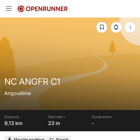
NC ANGFR C1
Angoulême
Distance
Dénivelé +
Durée estim.
9,13 km
23 m
-
Marche nordique
Boucle