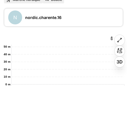
N
nordic.charente.16
50 m
40 m
3D
30 m
20 m
10 m
0 m