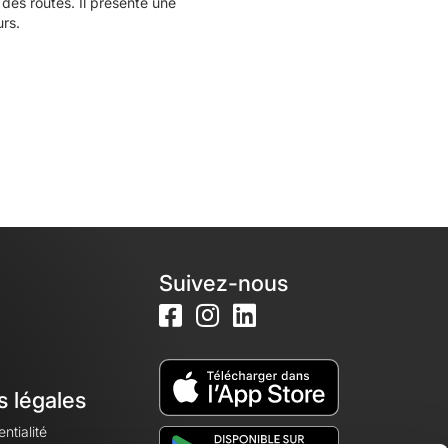
es routes. Il présente une
rs.
Suivez-nous
s légales
ntialité