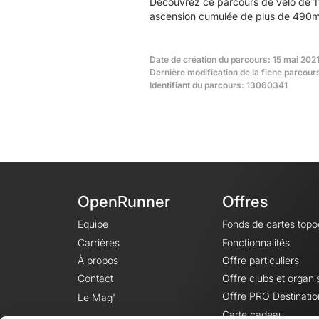
Découvrez ce parcours de vélo de 11
ascension cumulée de plus de 490m.
Date de création du parcours: 15 mai 202
Dernière modification de la fiche parcour
Identifiant du parcours: 13060341
OpenRunner
Offres
Equipe
Fonds de cartes top
Carrières
Fonctionnalités
À propos
Offre particuliers
Contact
Offre clubs et organi
Offre PRO Destinatio
Le Mag'
Carte cadeau