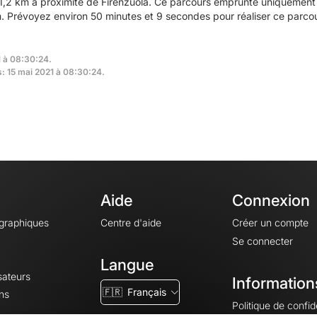
,2 km à proximité de Firenzuola. Ce parcours emprunte uniquement d
 Prévoyez environ 50 minutes et 9 secondes pour réaliser ce parcou
1 à 08:30:24.
s: 15 mai 2021 à 08:30:24.
Aide
Connexion
ographiques
Centre d'aide
Créer un compte
Se connecter
Langue
sateurs
Information
🇫🇷
Français
ns
Politique de confide