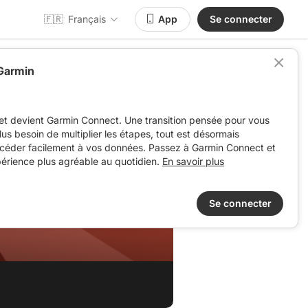
🇫🇷
Français
App
Se connecter
 Garmin
et devient Garmin Connect. Une transition pensée pour vous
 plus besoin de multiplier les étapes, tout est désormais
ccéder facilement à vos données. Passez à Garmin Connect et
périence plus agréable au quotidien.
En savoir plus
Se connecter