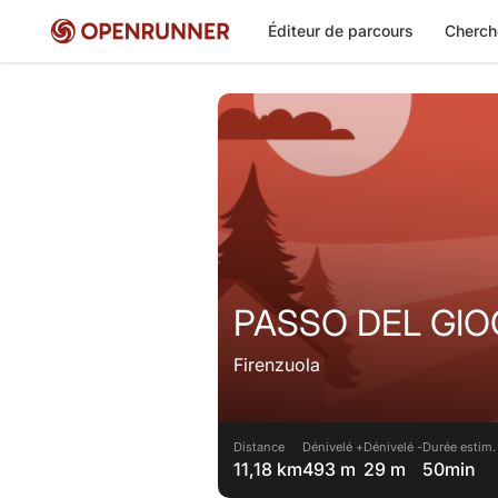
Éditeur de parcours
Cherch
PASSO DEL GI
Firenzuola
Distance
Dénivelé +
Dénivelé -
Durée estim.
11,18 km
493 m
29 m
50min