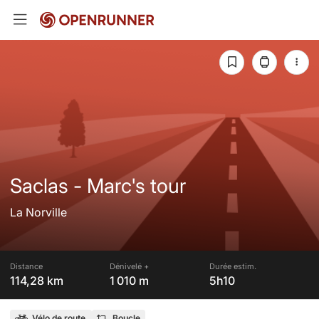
Saclas - Marc's tour
La Norville
Distance
Dénivelé +
Durée estim.
114,28 km
1 010 m
5h10
Vélo de route
Boucle