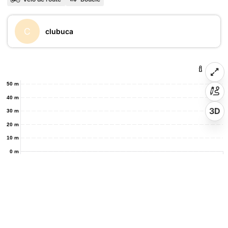
C
clubuca
50 m
40 m
3D
30 m
20 m
10 m
0 m