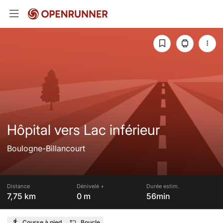
Hôpital vers Lac inférieur
Boulogne-Billancourt
Distance
Dénivelé +
Durée estim.
7,75 km
0 m
56min
Course à pied
Boucle