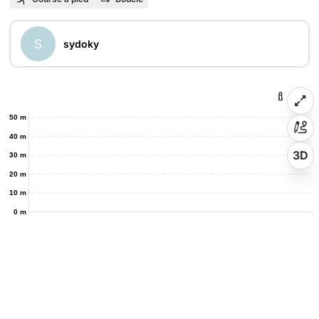
S
sydoky
50 m
40 m
3D
30 m
20 m
10 m
0 m