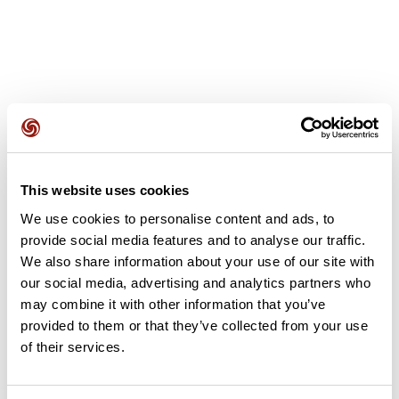
Avis des utilisateurs
This website uses cookies
Soyez le premier à ajouter un avis !
We use cookies to personalise content and ads, to
provide social media features and to analyse our traffic.
We also share information about your use of our site with
our social media, advertising and analytics partners who
Ajouter un avis
may combine it with other information that you’ve
provided to them or that they’ve collected from your use
of their services.
Résumé
Découvrez ce parcours de course à pied de 7,7 km à proximité