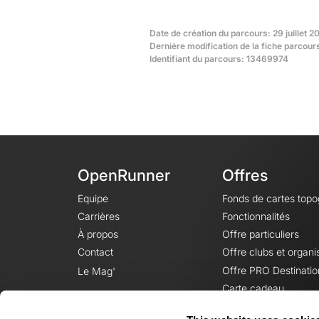
Date de création du parcours: 29 juillet 2
Dernière modification de la fiche parcour
Identifiant du parcours: 13469974
OpenRunner
Offres
Equipe
Fonds de cartes top
Carrières
Fonctionnalités
À propos
Offre particuliers
Contact
Offre clubs et organi
Offre PRO Destinatio
Le Mag'
Carte cadeau