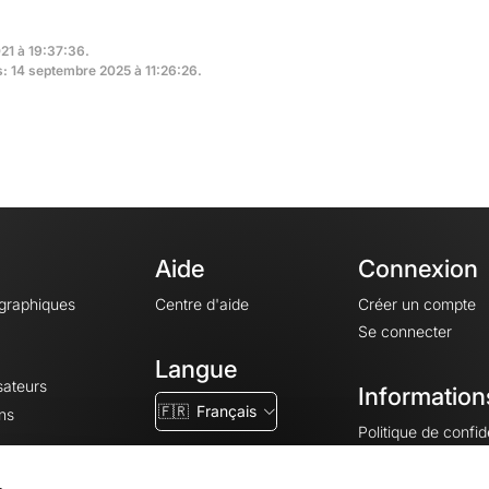
021 à 19:37:36.
s: 14 septembre 2025 à 11:26:26.
Aide
Connexion
ographiques
Centre d'aide
Créer un compte
Se connecter
Langue
sateurs
Information
🇫🇷
Français
ns
Politique de confide
CGV
CGU