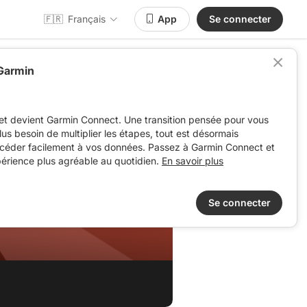
🇫🇷
Français
App
Se connecter
 Garmin
et devient Garmin Connect. Une transition pensée pour vous
 plus besoin de multiplier les étapes, tout est désormais
ccéder facilement à vos données. Passez à Garmin Connect et
périence plus agréable au quotidien.
En savoir plus
Se connecter