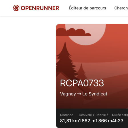
Éditeur de parcours
Cherch
RCPA0733
Vagney
Le Syndicat
Distance
Dénivelé +
Dénivelé -
Durée esti
81,81 km
1 862 m
1 866 m
4h23