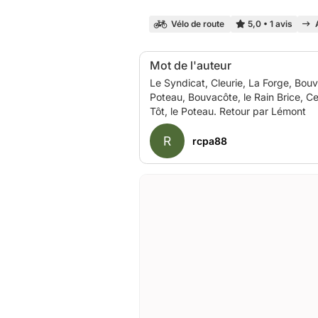
Vélo de route
5,0
•
1 avis
Mot de l'auteur
Le Syndicat, Cleurie, La Forge, Bou
Poteau, Bouvacôte, le Rain Brice, C
R
rcpa88