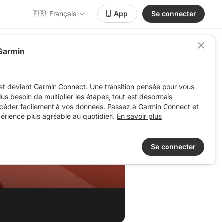
🇫🇷
Français
App
Se connecter
 Garmin
et devient Garmin Connect. Une transition pensée pour vous
 plus besoin de multiplier les étapes, tout est désormais
ccéder facilement à vos données. Passez à Garmin Connect et
périence plus agréable au quotidien.
En savoir plus
Se connecter