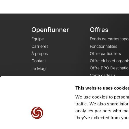
OpenRunner
Offres
Equipe
Fonds de cartes top
Carrières
Fonctionnalités
À propos
Offre particuliers
Contact
Offre clubs et organi
Offre PRO Destinatio
Le Mag'
Carte cadeau
This website uses cookie
We use cookies to personal
traffic. We also share info
analytics partners who may
they’ve collected from your