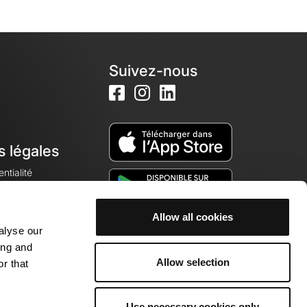
Suivez-nous
s légales
ntialité
Allow all cookies
alyse our
okies
ing and
Allow selection
r that
Use necessary cookies only