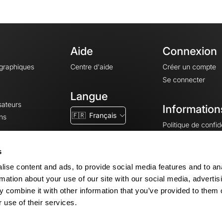
Aide
Connexion
ographiques
Centre d'aide
Créer un compte
Se connecter
Langue
sateurs
Information
🇫🇷
Français
ns
Politique de confide
CGV
CGU
s
Mentions légales
ise content and ads, to provide social media features and to an
Paramètres des co
rmation about your use of our site with our social media, advertis
 combine it with other information that you’ve provided to them o
 use of their services.