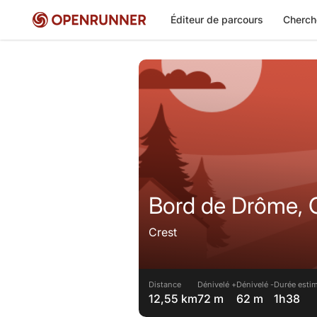
Éditeur de parcours
Cherch
Bord de Drôme,
Crest
Distance
Dénivelé +
Dénivelé -
Durée estim
12,55 km
72 m
62 m
1h38