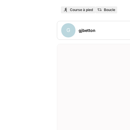
Course à pied
Boucle
G
gjbetton