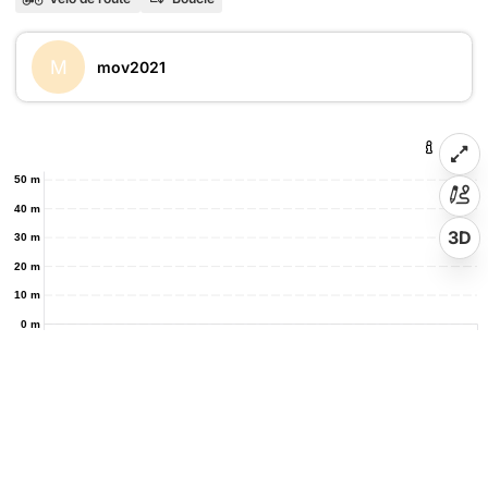
M
mov2021
50 m
40 m
3D
30 m
20 m
10 m
0 m