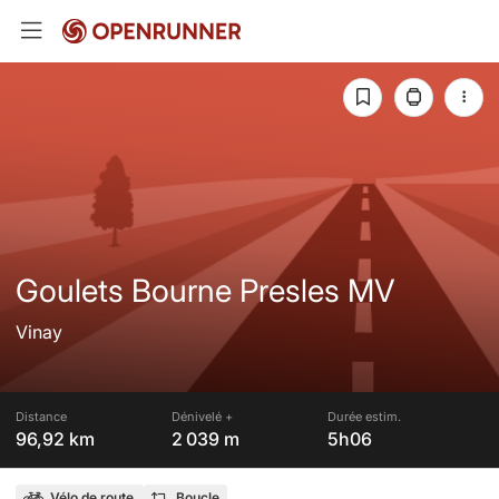
Goulets Bourne Presles MV
Vinay
Distance
Dénivelé +
Durée estim.
96,92 km
2 039 m
5h06
Vélo de route
Boucle