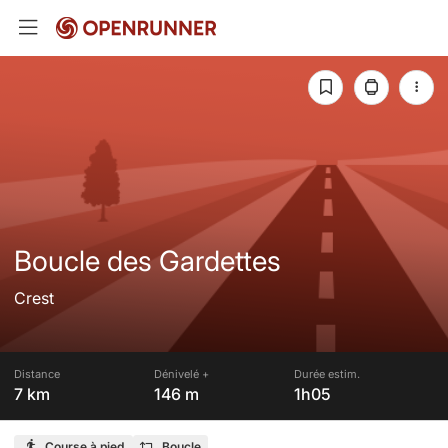
Boucle des Gardettes
Crest
Distance
Dénivelé +
Durée estim.
7 km
146 m
1h05
Course à pied
Boucle