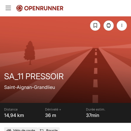
SA_11 PRESSOIR
Saint-Aignan-Grandlieu
Distance
Dénivelé +
Durée estim.
14,94 km
36 m
37min
Vélo de route
Boucle