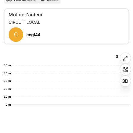
Mot de l'auteur
C
ccgl44
50 m
40 m
3D
30 m
20 m
10 m
0 m