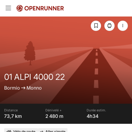
01 ALPI 4000 22
Bormio
Monno
Distance
Dénivelé +
Durée estim.
73,7 km
2 480 m
4h34
Vélo de route
Aller simple