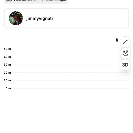
jimmyvignati
50 m
40 m
3D
30 m
20 m
10 m
0 m