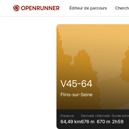
Éditeur de parcours
Cherch
V45-64
Flins-sur-Seine
Distance
Dénivelé +
Dénivelé -
Durée esti
64,49 km
676 m
670 m
2h59