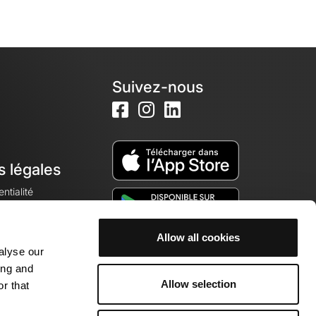
Suivez-nous
s légales
ntialité
Allow all cookies
alyse our
okies
ing and
Allow selection
r that