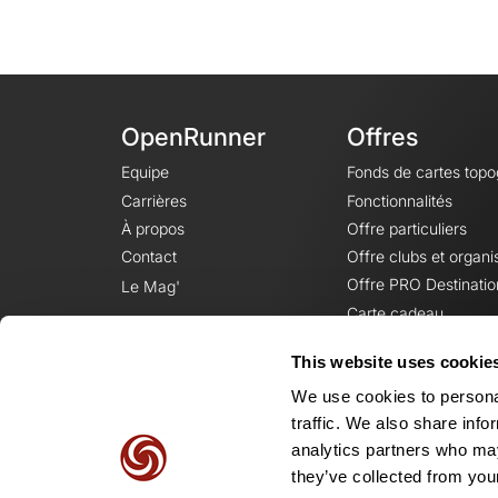
OpenRunner
Offres
Equipe
Fonds de cartes top
Carrières
Fonctionnalités
À propos
Offre particuliers
Contact
Offre clubs et organi
Offre PRO Destinatio
Le Mag'
Carte cadeau
This website uses cookie
We use cookies to personal
traffic. We also share info
analytics partners who may
they’ve collected from your