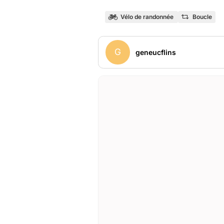
Vélo de randonnée
Boucle
G
geneucflins