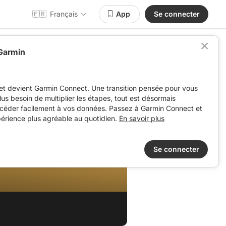
🇫🇷
Français
App
Se connecter
 Garmin
et devient Garmin Connect. Une transition pensée pour vous
 plus besoin de multiplier les étapes, tout est désormais
ccéder facilement à vos données. Passez à Garmin Connect et
périence plus agréable au quotidien.
En savoir plus
Se connecter