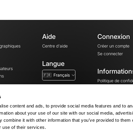
Aide
Connexion
ographiques
Centre d'aide
Créer un compte
Se connecter
Langue
sateurs
Information
🇫🇷
Français
ns
Politique de confide
CGV
CGU
s
Mentions légales
ise content and ads, to provide social media features and to an
Paramètres des co
rmation about your use of our site with our social media, advertis
 combine it with other information that you’ve provided to them o
 use of their services.