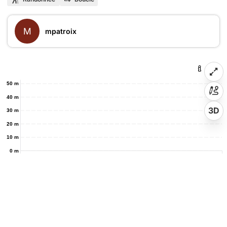
M
mpatroix
50 m
40 m
3D
30 m
20 m
10 m
0 m