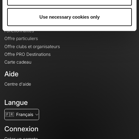
Le Mag'
Offres
Use necessary cookies only
Fonds de cartes topographiques
Fonctionnalités
Offre particuliers
Offre clubs et organisateurs
Offre PRO Destinations
Carte cadeau
Aide
Centre d'aide
Langue
🇫🇷
Français
Connexion
Créer un compte