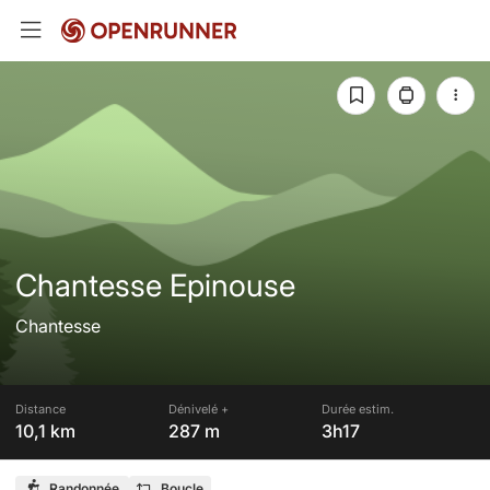
Chantesse Epinouse
Chantesse
Distance
Dénivelé +
Durée estim.
10,1 km
287 m
3h17
Randonnée
Boucle