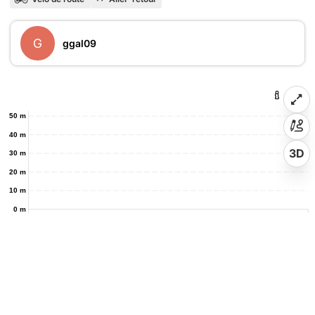
G
ggal09
50 m
40 m
3D
30 m
20 m
10 m
0 m