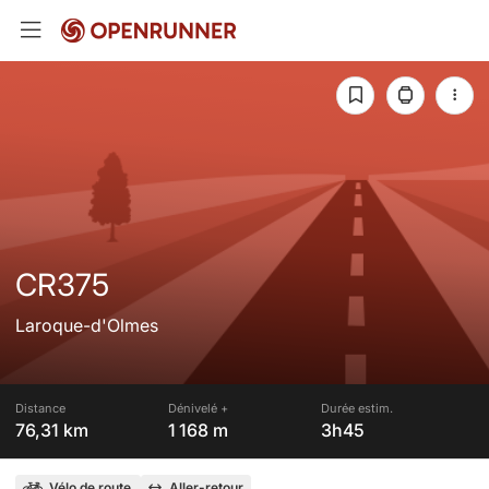
CR375
Laroque-d'Olmes
Distance
Dénivelé +
Durée estim.
76,31 km
1 168 m
3h45
Vélo de route
Aller-retour