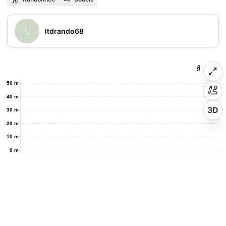
L
ltdrando68
50 m
40 m
3D
30 m
20 m
10 m
0 m