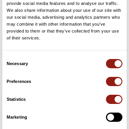
provide social media features and to analyse our traffic.
0 km
Collet du Hohneck
1 275 m
We also share information about your use of our site with
our social media, advertising and analytics partners who
2 km
Col de Falimont
1 298 m
may combine it with other information that you’ve
provided to them or that they’ve collected from your use
3 km
Col du Schaeferthal
1 228 m
of their services.
14 km
Col de Falimont
1 298 m
Consent
Necessary
14 km
Collet du Hohneck
1 275 m
Selection
Cols extraits du catalogue du Club des Cent Cols
Preferences
Résumé
Statistics
Découvrez ce parcours de randonnée de 14,6 km à proximité
de La Bresse. Il présente une ascension cumulée de plus de
550m. Prévoyez environ 5 heures et 7 minutes pour réaliser ce
Marketing
parcours.