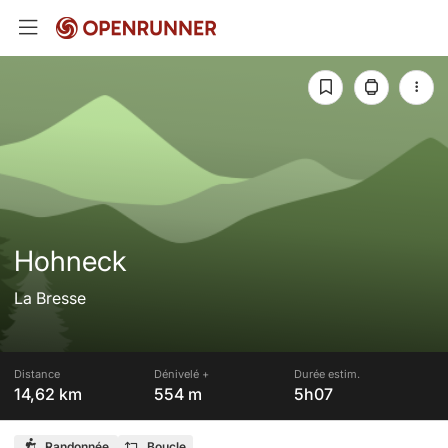
Hohneck
La Bresse
Distance
Dénivelé +
Durée estim.
14,62 km
554 m
5h07
Randonnée
Boucle