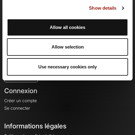
Offre particuliers
Show details
Offre clubs et organisateurs
Offre PRO Destinations
Carte cadeau
Allow all cookies
Aide
Allow selection
Centre d'aide
Langue
Use necessary cookies only
🇫🇷
Français
Connexion
Créer un compte
Se connecter
Informations légales