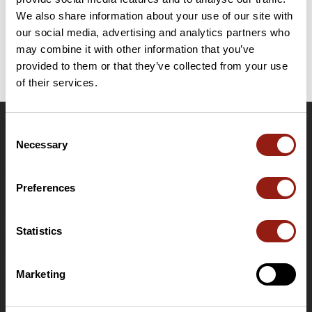
E
eva35753
We also share information about your use of our site with
our social media, advertising and analytics partners who
may combine it with other information that you’ve
provided to them or that they’ve collected from your use
of their services.
Consent
OpenRunner
Necessary
Selection
Equipe
Carrières
Preferences
À propos
Contact
Statistics
Le Mag'
Offres
Marketing
Fonds de cartes topographiques
Fonctionnalités