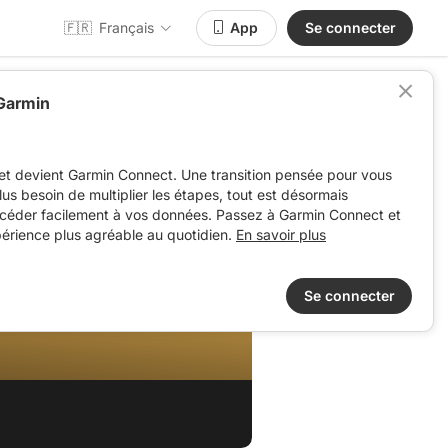
🇫🇷
Français
App
Se connecter
 Garmin
et devient Garmin Connect. Une transition pensée pour vous
 plus besoin de multiplier les étapes, tout est désormais
ccéder facilement à vos données. Passez à Garmin Connect et
périence plus agréable au quotidien.
En savoir plus
Se connecter