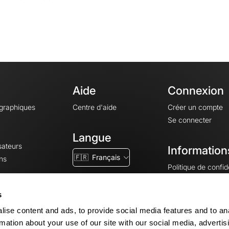
Aide
Connexion
ographiques
Centre d'aide
Créer un compte
Se connecter
Langue
sateurs
Information
🇫🇷
Français
ns
Politique de confide
CGV
CGU
s
Mentions légales
ise content and ads, to provide social media features and to an
Paramètres des co
rmation about your use of our site with our social media, advertis