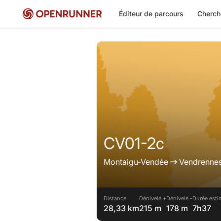
Éditeur de parcours
Cherch
CV01-2c
Montaigu-Vendée
Vendrenne
Distance
Dénivelé +
Dénivelé -
Durée esti
28,33 km
215 m
178 m
7h37