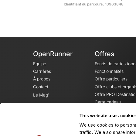
Identifiant du parcours: 13963848
OpenRunner
Offres
Equipe
Fonds de cartes top
Carrières
Fonctionnalités
À propos
Offre particuliers
Contact
Offre clubs et organi
Offre PRO Destinatio
Le Mag'
Carte cadeau
This website uses cookie
We use cookies to personal
traffic. We also share info