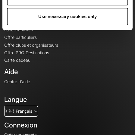
Le Mag'
Offres
Use necessary cookies only
Fonds de cartes topographiques
Fonctionnalités
Offre particuliers
Offre clubs et organisateurs
Offre PRO Destinations
Carte cadeau
Aide
Centre d'aide
Langue
🇫🇷
Français
Connexion
Créer un compte