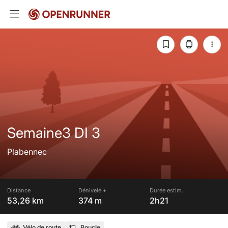
Semaine3 DI 3
Plabennec
Distance
Dénivelé +
Durée estim.
53,26 km
374 m
2h21
Vélo de route
Boucle