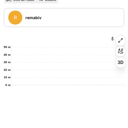
R
remabiv
50 m
40 m
3D
30 m
20 m
10 m
0 m