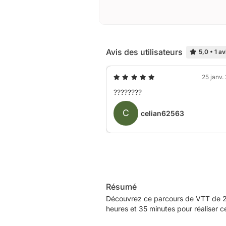
Avis des utilisateurs
5,0
•
1 av
25 janv.
????????
C
celian62563
Résumé
Découvrez ce parcours de VTT de 22
heures et 35 minutes pour réaliser c