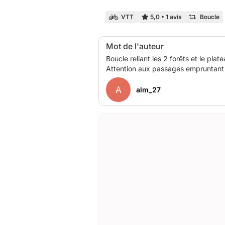
VTT
5,0
•
1 avis
Boucle
Mot de l'auteur
Boucle reliant les 2 forêts et le plat
A
alm_27