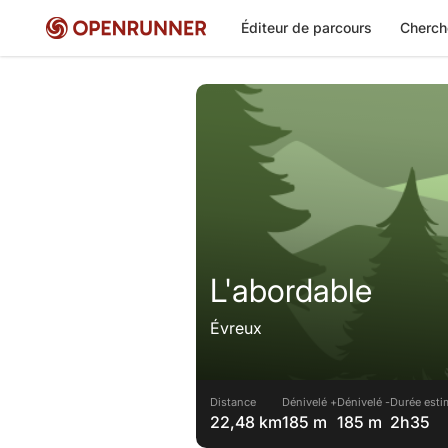
Éditeur de parcours
Cherch
L'abordable
Évreux
Distance
Dénivelé +
Dénivelé -
Durée esti
22,48 km
185 m
185 m
2h35