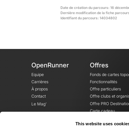
Date de création du parcours: 16 décemb
Dernière modification de la fiche parcours
Identifiant du parcours: 14034802
OpenRunner
Offres
Equipe
Fonds de cartes top
Carrières
Fonctionnalités
À propos
Offre particuliers
Contact
Offre clubs et organi
Offre PRO Destinatio
Le Mag'
Carte cadeau
This website uses cookie