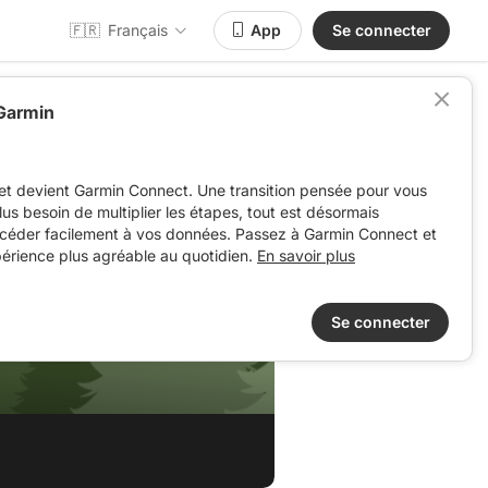
🇫🇷
Français
App
Se connecter
 Garmin
et devient Garmin Connect. Une transition pensée pour vous
 plus besoin de multiplier les étapes, tout est désormais
ccéder facilement à vos données. Passez à Garmin Connect et
périence plus agréable au quotidien.
En savoir plus
Se connecter