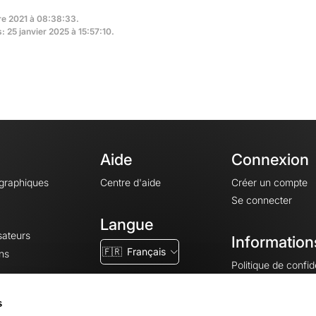
re 2021 à 08:38:33.
: 25 janvier 2025 à 15:57:10.
Aide
Connexion
ographiques
Centre d'aide
Créer un compte
Se connecter
Langue
sateurs
Information
🇫🇷
Français
ns
Politique de confide
CGV
CGU
s